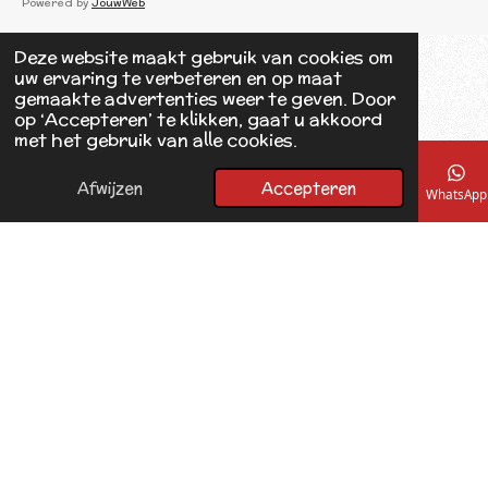
Powered by
JouwWeb
e
b
Deze website maakt gebruik van cookies om
o
uw ervaring te verbeteren en op maat
o
gemaakte advertenties weer te geven. Door
k
op ‘Accepteren’ te klikken, gaat u akkoord
met het gebruik van alle cookies.
Afwijzen
Accepteren
E-mailadres
Telefoonnummer
Kaart
Facebook
WhatsApp