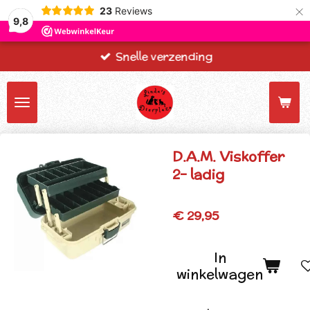
×
23
Reviews
9,8
Snelle verzending
D.A.M. Viskoffer
2- ladig
€ 29,95
In
winkelwagen