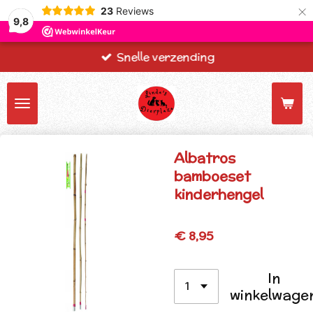
×
23
Reviews
9,8
Snelle verzending
Albatros
bamboeset
kinderhengel
€ 8,95
In
winkelwage