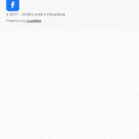
F
a
© 2017 - 2026 Linda's Dierplaza
c
Powered by
JouwWeb
e
b
o
o
k