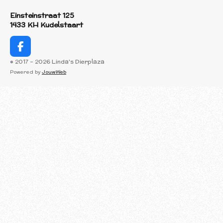
Einsteinstraat 125
1433 KH Kudelstaart
F
a
© 2017 - 2026 Linda's Dierplaza
c
Powered by
JouwWeb
e
b
o
o
k