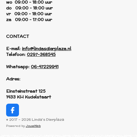
wo 09:00 - 18:00 uur
do 09:00 - 18:00 uur
vr 09:00 - 18:00 uur
za 09:00 - 17:00 uur
CONTACT
E-mail:
info@lindasdierplaza.nl
Telefoon:
0297-368545
Whatsapp:
06-47229941
Adres:
Einsteinstraat 125
1433 KH Kudelstaart
F
a
© 2017 - 2026 Linda's Dierplaza
c
Powered by
JouwWeb
e
b