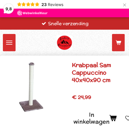
×
23
Reviews
9,8
Snelle verzending
Krabpaal Sam
Cappuccino
40x40x90 cm
€ 24,99
In
winkelwagen