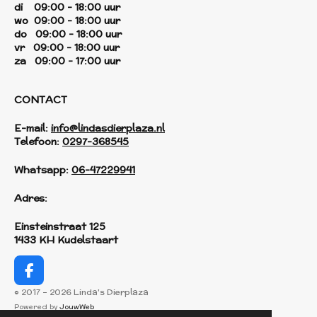
di 09:00 - 18:00 uur
wo 09:00 - 18:00 uur
do 09:00 - 18:00 uur
vr 09:00 - 18:00 uur
za 09:00 - 17:00 uur
CONTACT
E-mail:
info@lindasdierplaza.nl
Telefoon:
0297-368545
Whatsapp:
06-47229941
Adres:
Einsteinstraat 125
1433 KH Kudelstaart
F
a
© 2017 - 2026 Linda's Dierplaza
c
Powered by
JouwWeb
e