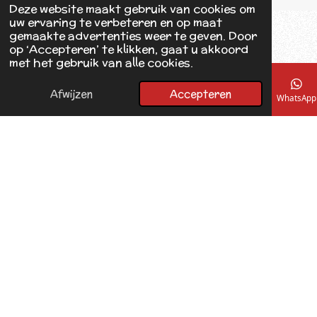
Deze website maakt gebruik van cookies om
b
uw ervaring te verbeteren en op maat
o
gemaakte advertenties weer te geven. Door
o
op ‘Accepteren’ te klikken, gaat u akkoord
k
met het gebruik van alle cookies.
Afwijzen
Accepteren
E-mailadres
Telefoonnummer
Kaart
Facebook
WhatsApp