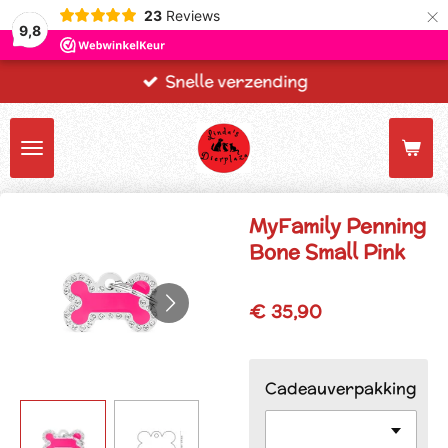
×
23
Reviews
9,8
Snelle verzending
MyFamily Penning
Bone Small Pink
€ 35,90
Cadeauverpakking