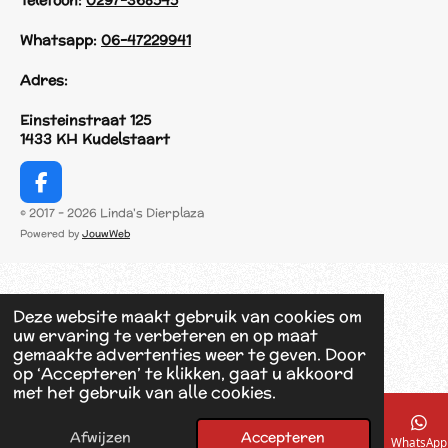
Telefoon:
0297-368545
Whatsapp:
06-47229941
Adres:
Einsteinstraat 125
1433 KH Kudelstaart
F
a
© 2017 - 2026 Linda's Dierplaza
c
Powered by
JouwWeb
e
b
o
o
Deze website maakt gebruik van cookies om
k
uw ervaring te verbeteren en op maat
gemaakte advertenties weer te geven. Door
op ‘Accepteren’ te klikken, gaat u akkoord
met het gebruik van alle cookies.
Afwijzen
Accepteren
E-mailadres
Telefoonnummer
Kaart
Facebook
WhatsApp