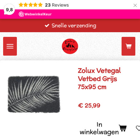
×
23
Reviews
9,8
Snelle verzending
Zolux Vetegal
Vetbed Grijs
75x95 cm
€ 25,99
In
winkelwagen