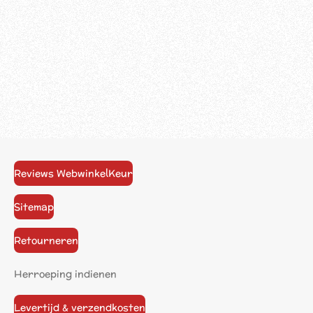
Reviews WebwinkelKeur
Sitemap
Retourneren
Herroeping indienen
Levertijd & verzendkosten