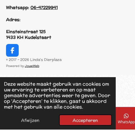
Whatsapp:
06-47229941
Adres:
Einsteinstraat 125
1433 KH Kudelstaart
F
a
© 2017 - 2026 Linda's Dierplaza
c
Powered by
JouwWeb
e
b
o
Deze website maakt gebruik van cookies om
o
uw ervaring te verbeteren en op maat
k
gemaakte advertenties weer te geven. Door
op ‘Accepteren’ te klikken, gaat u akkoord
met het gebruik van alle cookies.
Afwijzen
Accepteren
E-mailadres
Telefoonnummer
Kaart
Facebook
WhatsApp