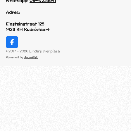
Whatsapp:
06-47229941
Adres:
Einsteinstraat 125
1433 KH Kudelstaart
F
a
© 2017 - 2026 Linda's Dierplaza
c
Powered by
JouwWeb
e
b
o
o
k