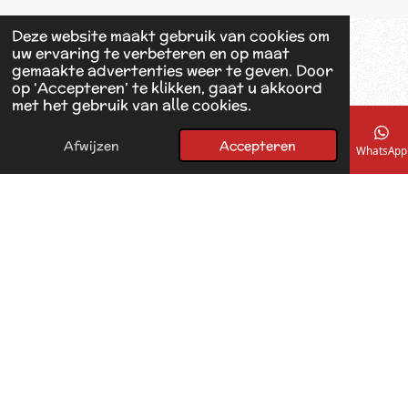
e
b
Deze website maakt gebruik van cookies om
o
uw ervaring te verbeteren en op maat
o
gemaakte advertenties weer te geven. Door
k
op ‘Accepteren’ te klikken, gaat u akkoord
met het gebruik van alle cookies.
Afwijzen
Accepteren
E-mailadres
Telefoonnummer
Kaart
Facebook
WhatsApp