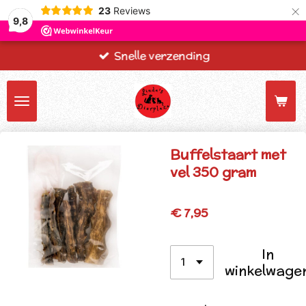
×
23
Reviews
9,8
Snelle verzending
Buffelstaart met
vel 350 gram
€ 7,95
In
winkelwage