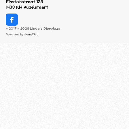
Einsteinstraat 125
1433 KH Kudelstaart
F
a
© 2017 - 2026 Linda's Dierplaza
c
Powered by
JouwWeb
e
b
o
o
k