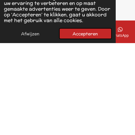
1433 KH Kudelstaart
uw ervaring te verbeteren en op maat
gemaakte advertenties weer te geven. Door
op ‘Accepteren’ te klikken, gaat u akkoord
F
met het gebruik van alle cookies.
a
© 2017 - 2026 Linda's Dierplaza
c
Powered by
JouwWeb
e
Afwijzen
Accepteren
E-mailadres
Telefoonnummer
Kaart
Facebook
WhatsApp
b
o
o
k