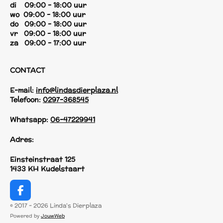
di 09:00 - 18:00 uur
wo 09:00 - 18:00 uur
do 09:00 - 18:00 uur
vr 09:00 - 18:00 uur
za 09:00 - 17:00 uur
CONTACT
E-mail:
info@lindasdierplaza.nl
Telefoon:
0297-368545
Whatsapp:
06-47229941
Adres:
Einsteinstraat 125
1433 KH Kudelstaart
F
a
© 2017 - 2026 Linda's Dierplaza
c
Powered by
JouwWeb
e