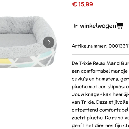
€ 15,99
In winkelwagen
Artikelnummer:
0001334
De Trixie Relax Mand Bun
een comfortabel mandje 
cavia's en hamsters, gem
pluche met een slipvast
Jouw knager kan heerlijk
van Trixie. Deze stijlvol
ontzettend comfortabel 
zacht pluche. De rand va
geeft het dier een fijn 