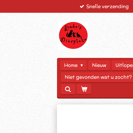
Snelle verzending
Ga
direct
naar
de
hoofdinhoud
Home
Nieuw
Uitlope
Niet gevonden wat u zocht?