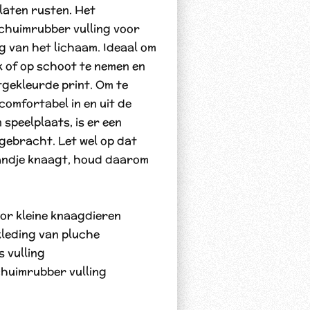
 laten rusten. Het
schuimrubber vulling voor
 van het lichaam. Ideaal om
nk of op schoot te nemen en
tgekleurde print. Om te
comfortabel in en uit de
 speelplaats, is er een
gebracht. Let wel op dat
mandje knaagt, houd daarom
or kleine knaagdieren
kleding van pluche
s vulling
chuimrubber vulling