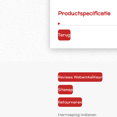
Productspecificatie
Terug
Reviews WebwinkelKeur
Sitemap
Retourneren
Herroeping indienen