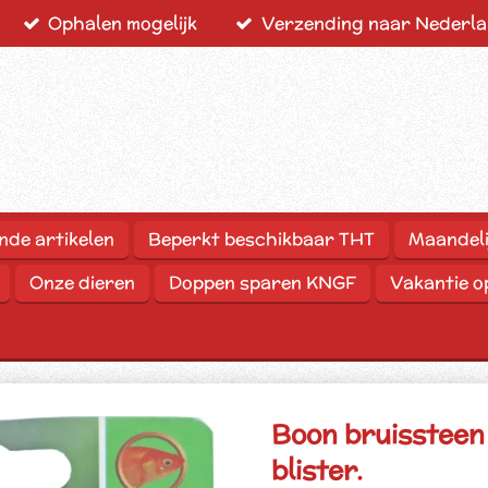
Ophalen mogelijk
Verzending naar Nederlan
nde artikelen
Beperkt beschikbaar THT
Maandeli
Onze dieren
Doppen sparen KNGF
Vakantie 
Boon bruissteen
blister.