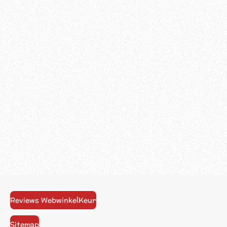
Reviews WebwinkelKeur
Sitemap