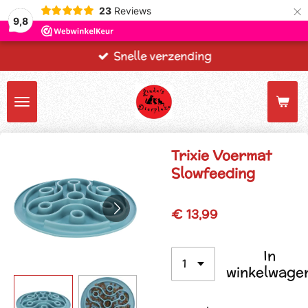
×
23
Reviews
9,8
Snelle verzending
Trixie Voermat
Slowfeeding
€ 13,99
In
winkelwage