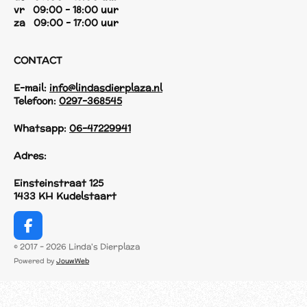
vr 09:00 - 18:00 uur
za 09:00 - 17:00 uur
CONTACT
E-mail:
info@lindasdierplaza.nl
Telefoon:
0297-368545
Whatsapp:
06-47229941
Adres:
Einsteinstraat 125
1433 KH Kudelstaart
F
a
© 2017 - 2026 Linda's Dierplaza
c
Powered by
JouwWeb
e
b
o