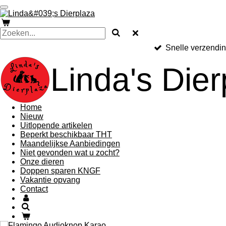
Ga
direct
naar
de
hoofdinhoud
Snelle verzendi
Linda's Dier
Home
Nieuw
Uitlopende artikelen
Beperkt beschikbaar THT
Maandelijkse Aanbiedingen
Niet gevonden wat u zocht?
Onze dieren
Doppen sparen KNGF
Vakantie opvang
Contact