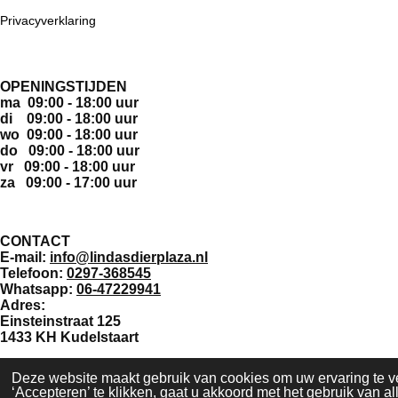
Privacyverklaring
OPENINGSTIJDEN
ma 09:00 - 18:00 uur
di 09:00 - 18:00 uur
wo 09:00 - 18:00 uur
do 09:00 - 18:00 uur
vr 09:00 - 18:00 uur
za 09:00 - 17:00 uur
CONTACT
E-mail:
info@lindasdierplaza.nl
Telefoon:
0297-368545
Whatsapp:
06-47229941
Adres:
Einsteinstraat 125
1433 KH Kudelstaart
Deze website maakt gebruik van cookies om uw ervaring te v
F
‘Accepteren’ te klikken, gaat u akkoord met het gebruik van al