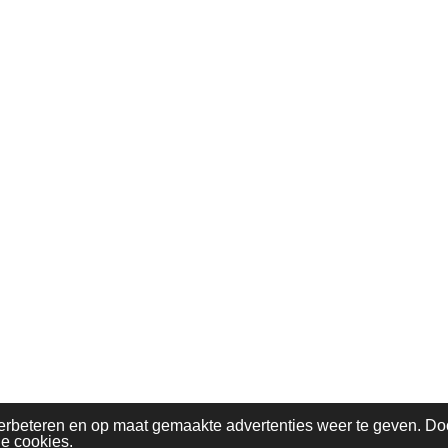
erbeteren en op maat gemaakte advertenties weer te geven. Do
le cookies.