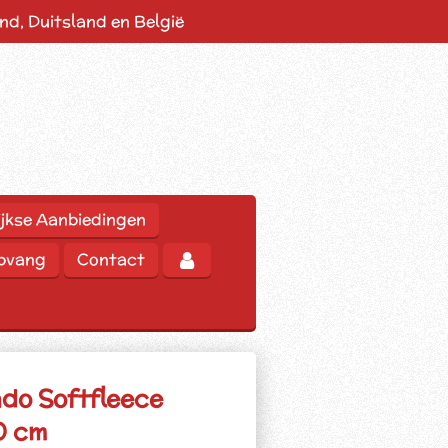
d, Duitsland en België
jkse Aanbiedingen
opvang
Contact
ndo Softfleece
50 cm