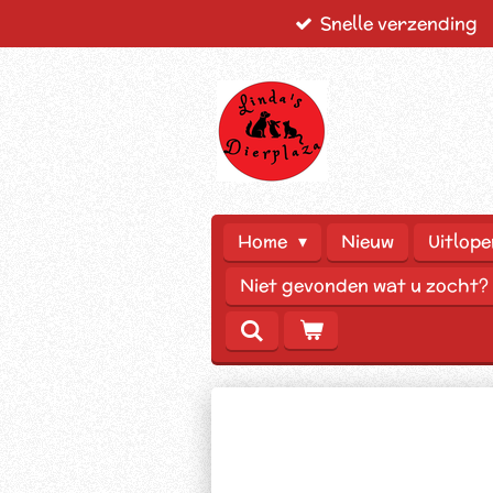
Snelle verzending
Ga
direct
naar
de
hoofdinhoud
Home
Nieuw
Uitlope
Niet gevonden wat u zocht?