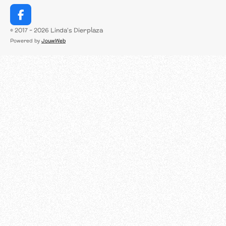
F
a
© 2017 - 2026 Linda's Dierplaza
c
Powered by
JouwWeb
e
b
o
o
k