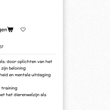
gen
57
ls: door oplichten van het
 zijn beloning
gheid en mentale uitdaging
 training
t het dierenwelzijn als