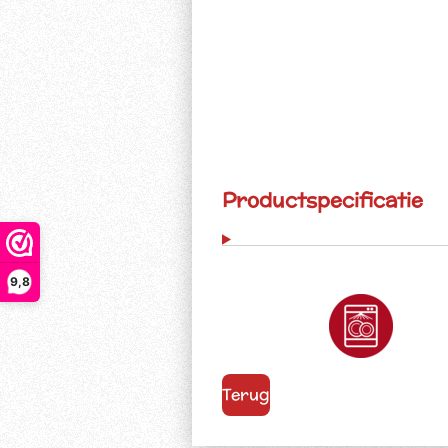
Productspecificatie
9,8
Terug