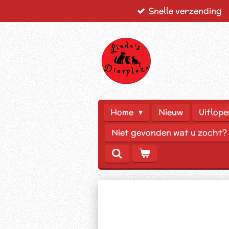
Snelle verzending
Ga
direct
naar
de
hoofdinhoud
Home
Nieuw
Uitlope
Niet gevonden wat u zocht?