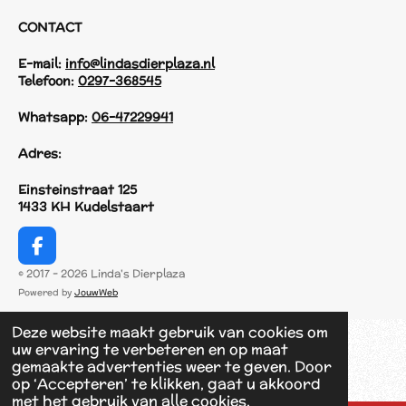
CONTACT
E-mail:
info@lindasdierplaza.nl
Telefoon:
0297-368545
Whatsapp:
06-47229941
Adres:
Einsteinstraat 125
1433 KH Kudelstaart
F
a
© 2017 - 2026 Linda's Dierplaza
c
Powered by
JouwWeb
e
b
Deze website maakt gebruik van cookies om
o
uw ervaring te verbeteren en op maat
o
gemaakte advertenties weer te geven. Door
k
op ‘Accepteren’ te klikken, gaat u akkoord
met het gebruik van alle cookies.