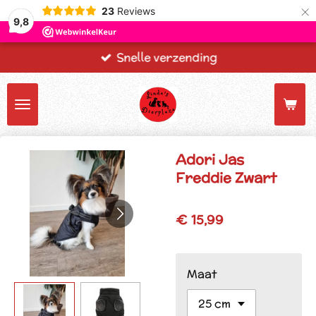
×
23
Reviews
9,8
Snelle verzending
Adori Jas
Freddie Zwart
€ 15,99
Maat