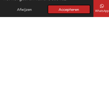
Afwijzen
Accepteren
E-mailadres
Telefoonnummer
Kaart
Facebook
WhatsApp