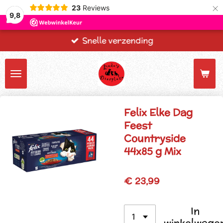
×
23
Reviews
9,8
Snelle verzending
Felix Elke Dag
Feest
Countryside
44x85 g Mix
€ 23,99
In
winkelwage