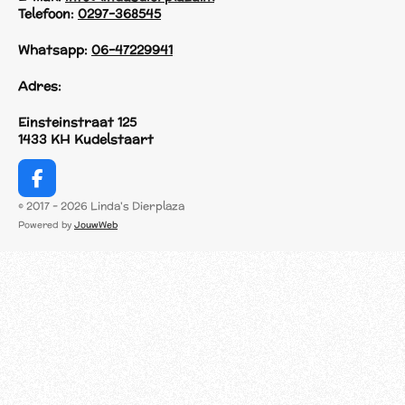
Telefoon:
0297-368545
Whatsapp:
06-47229941
Adres:
Einsteinstraat 125
1433 KH Kudelstaart
F
a
© 2017 - 2026 Linda's Dierplaza
c
Powered by
JouwWeb
e
b
o
o
k