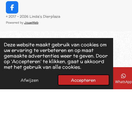
F
a
© 2017 - 2026 Linda's Dierplaza
c
Powered by
JouwWeb
e
b
o
o
Deze website maakt gebruik van cookies om
k
uw ervaring te verbeteren en op maat
gemaakte advertenties weer te geven. Door
op ‘Accepteren’ te klikken, gaat u akkoord
met het gebruik van alle cookies.
Afwijzen
Accepteren
E-mailadres
Telefoonnummer
Kaart
Facebook
WhatsApp