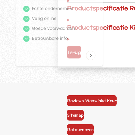
Productspecificatie R
Productspecificatie K
Terug
Reviews WebwinkelKeur
Sitemap
Retourneren