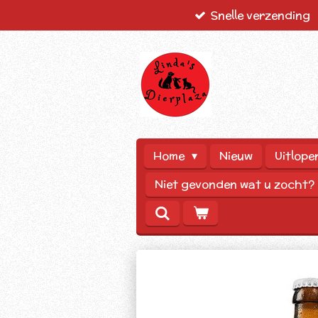
Snelle verzending
Ga
direct
naar
de
hoofdinhoud
Home
Nieuw
Uitlope
Niet gevonden wat u zocht?