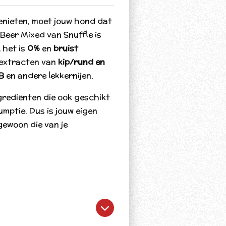
n genieten, moet jouw hond dat
Beer Mixed
van Snuffle is
,
het is
0%
en
bruist
 extracten van
kip/rund en
B
en andere lekkernijen.
grediënten die ook geschikt
umptie. Dus is jouw eigen
gewoon die van je