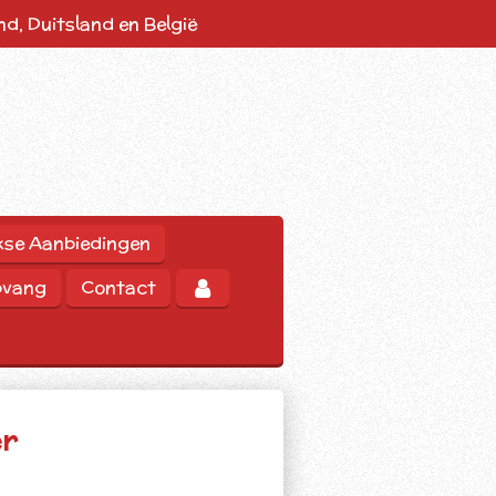
d, Duitsland en België
kse Aanbiedingen
pvang
Contact
er