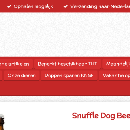
Ophalen mogelijk
Verzending naar Nederlan
nde artikelen
Beperkt beschikbaar THT
Maandelij
Onze dieren
Doppen sparen KNGF
Vakantie o
Snuffle Dog Be