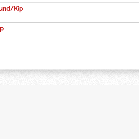
und/Kip
ip