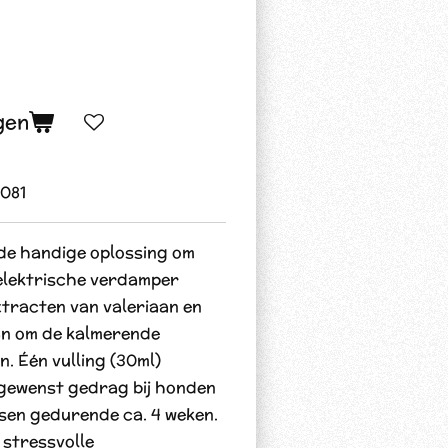
gen
081
de handige oplossing om
elektrische verdamper
xtracten van valeriaan en
an om de kalmerende
. Één vulling (30ml)
gewenst gedrag bij honden
assen gedurende ca. 4 weken.
 stressvolle