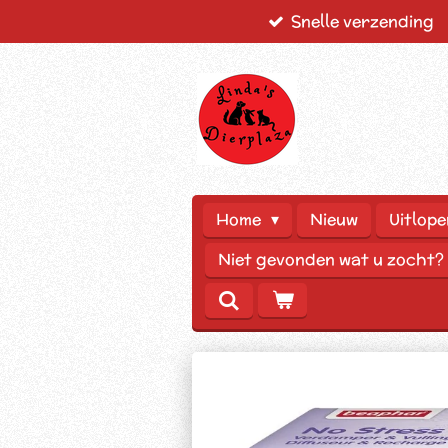
Snelle verzending
Ga
direct
naar
de
hoofdinhoud
Home
Nieuw
Uitlope
Niet gevonden wat u zocht?