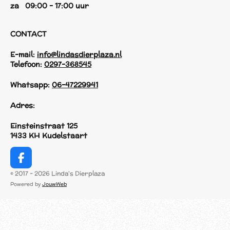
za 09:00 - 17:00 uur
CONTACT
E-mail:
info@lindasdierplaza.nl
Telefoon:
0297-368545
Whatsapp:
06-47229941
Adres:
Einsteinstraat 125
1433 KH Kudelstaart
F
a
© 2017 - 2026 Linda's Dierplaza
c
Powered by
JouwWeb
e
b
o
o