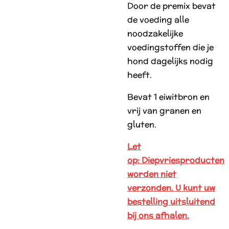
Door de premix bevat
de voeding alle
noodzakelijke
voedingstoffen die je
hond dagelijks nodig
heeft.
Bevat 1
eiwitbron en
vrij van granen en
gluten.
Let
op: Diepvriesproducten
worden niet
verzonden. U kunt uw
bestelling uitsluitend
bij ons afhalen.