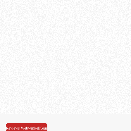
Reviews WebwinkelKeur