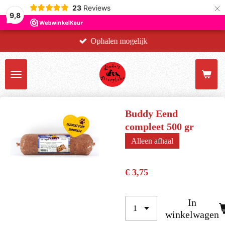
×
23
Reviews
9,8
Ophalen mogelijk
Buddy Eend
compleet 500 gr
Alleen afhaal
€ 3,75
In
winkelwagen