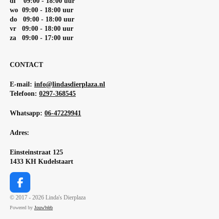
di 09:00 - 18:00 uur
wo 09:00 - 18:00 uur
do 09:00 - 18:00 uur
vr 09:00 - 18:00 uur
za 09:00 - 17:00 uur
CONTACT
E-mail:
info@lindasdierplaza.nl
Telefoon:
0297-368545
Whatsapp:
06-47229941
Adres:
Einsteinstraat 125
1433 KH Kudelstaart
F
a
© 2017 - 2026 Linda's Dierplaza
c
Powered by
JouwWeb
e