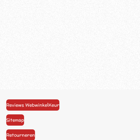
Reviews WebwinkelKeur
Sitemap
Retourneren