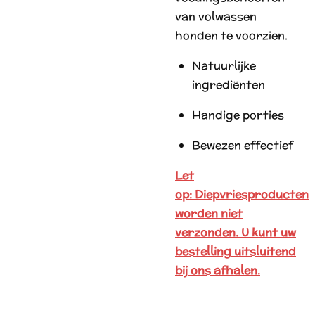
van volwassen
honden te voorzien.
Natuurlijke
ingrediënten
Handige porties
Bewezen effectief
Let
op: Diepvriesproducten
worden niet
verzonden. U kunt uw
bestelling uitsluitend
bij ons afhalen.