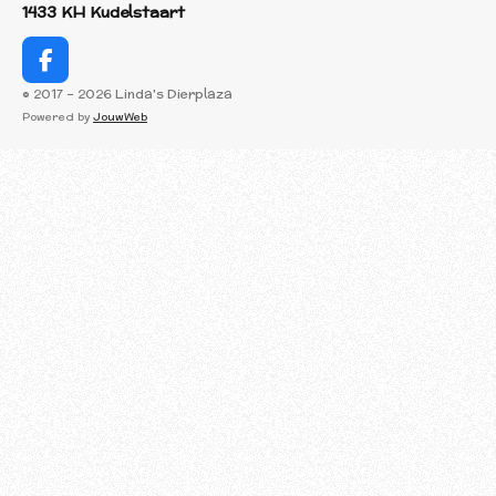
1433 KH Kudelstaart
F
a
© 2017 - 2026 Linda's Dierplaza
c
Powered by
JouwWeb
e
b
o
o
k