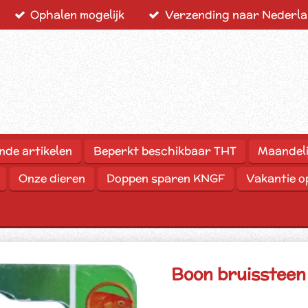
Ophalen mogelijk
Verzending naar Nederlan
nde artikelen
Beperkt beschikbaar THT
Maandeli
Onze dieren
Doppen sparen KNGF
Vakantie 
Boon bruissteen 