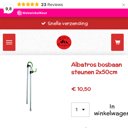
×
23
Reviews
9,8
Snelle verzending
Albatros bosbaan
steunen 2x50cm
€ 10,50
In
winkelwage