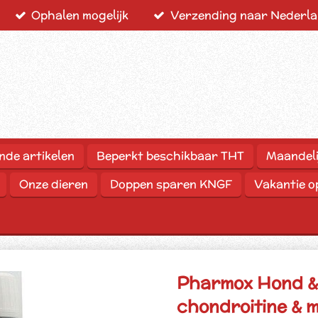
Ophalen mogelijk
Verzending naar Nederlan
nde artikelen
Beperkt beschikbaar THT
Maandeli
Onze dieren
Doppen sparen KNGF
Vakantie 
Pharmox Hond &
chondroitine & 