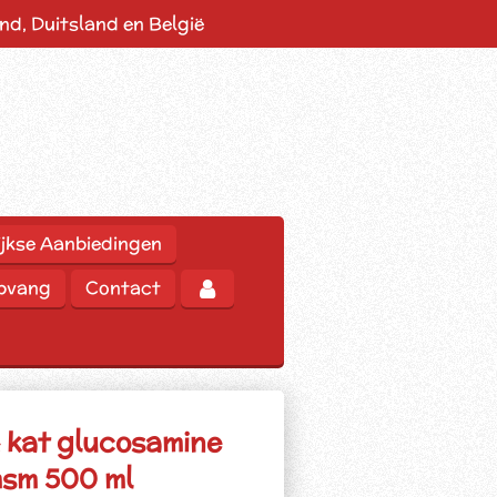
d, Duitsland en België
jkse Aanbiedingen
opvang
Contact
 kat glucosamine
msm 500 ml