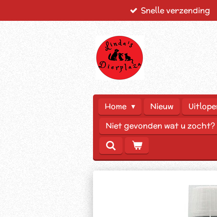
Snelle verzending
Ga
direct
naar
de
hoofdinhoud
Home
Nieuw
Uitlope
Niet gevonden wat u zocht?