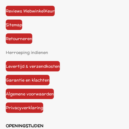
Reviews WebwinkelKeur
Sitemap
Retourneren
Herroeping indienen
Levertijd & verzendkosten
Garantie en klachten
Algemene voorwaarden
Privacyverklaring
OPENINGSTIJDEN