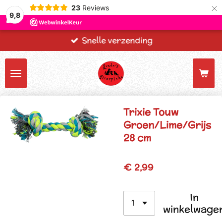
×
23
Reviews
9,8
Snelle verzending
Trixie Touw
Groen/Lime/Grijs
28 cm
€ 2,99
In
winkelwage