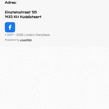
Adres:
Einsteinstraat 125
1433 KH Kudelstaart
F
a
© 2017 - 2026 Linda's Dierplaza
c
Powered by
JouwWeb
e
b
o
o
k