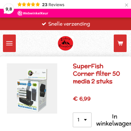
×
23
Reviews
9,8
Snelle verzending
SuperFish
Corner filter 50
media 2 stuks
€ 6,99
In
winkelwage