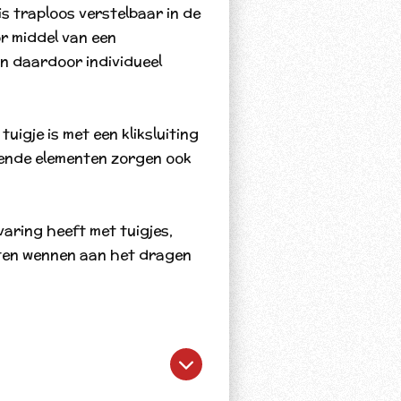
is traploos verstelbaar in de
r middel van een
an daardoor individueel
tuigje is met een kliksluiting
rende elementen zorgen ook
.
varing heeft met tuigjes,
ten wennen aan het dragen