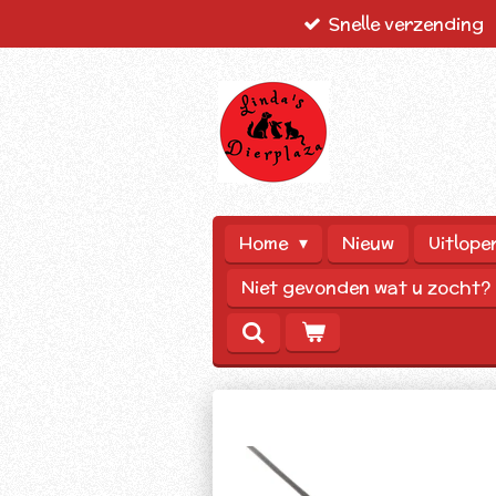
Snelle verzending
Ga
direct
naar
de
hoofdinhoud
Home
Nieuw
Uitlope
Niet gevonden wat u zocht?