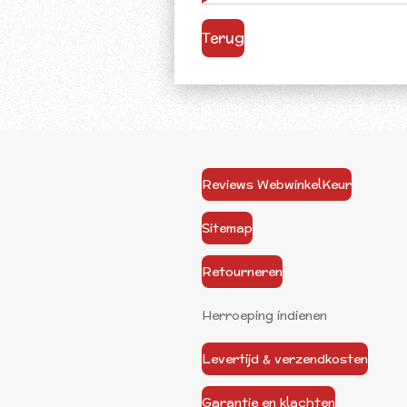
Terug
Reviews WebwinkelKeur
Sitemap
Retourneren
Herroeping indienen
Levertijd & verzendkosten
Garantie en klachten