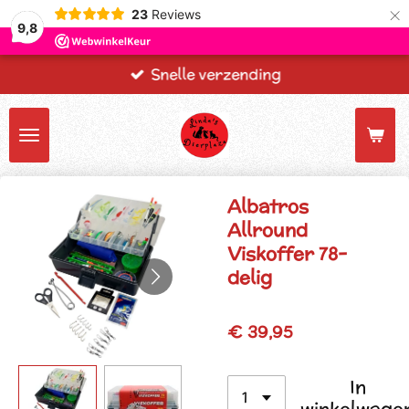
×
23
Reviews
9,8
Snelle verzending
Albatros
Allround
Viskoffer 78-
delig
€ 39,95
In
winkelwage