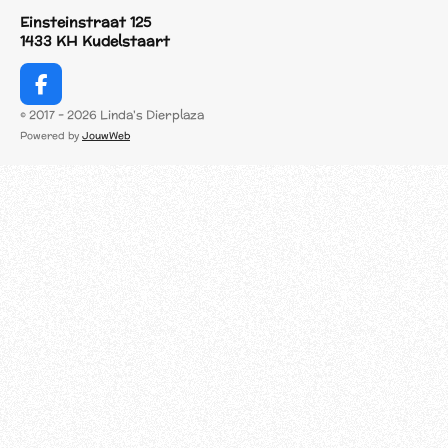
Einsteinstraat 125
1433 KH Kudelstaart
F
a
© 2017 - 2026 Linda's Dierplaza
c
Powered by
JouwWeb
e
b
o
o
k