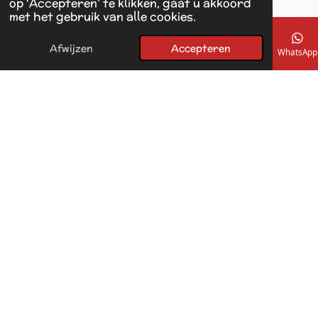
op ‘Accepteren’ te klikken, gaat u akkoord
met het gebruik van alle cookies.
Afwijzen
Accepteren
E-mailadres
Telefoonnummer
Kaart
Facebook
WhatsApp