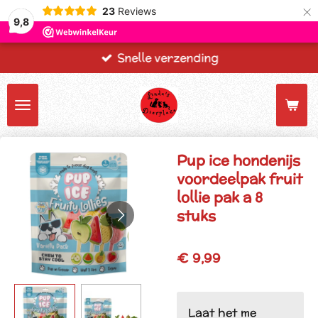
×
23
Reviews
9,8
Snelle verzending
Pup ice hondenijs
voordeelpak fruit
lollie pak a 8
stuks
€ 9,99
Laat het me