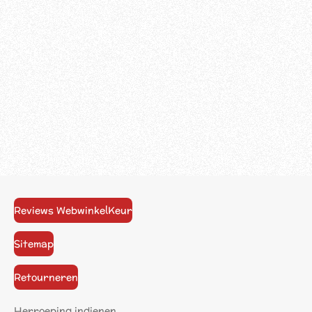
Reviews WebwinkelKeur
Sitemap
Retourneren
Herroeping indienen