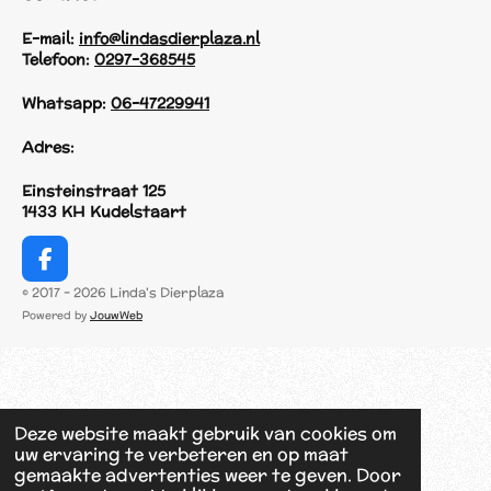
E-mail:
info@lindasdierplaza.nl
Telefoon:
0297-368545
Whatsapp:
06-47229941
Adres:
Einsteinstraat 125
1433 KH Kudelstaart
F
a
© 2017 - 2026 Linda's Dierplaza
c
Powered by
JouwWeb
e
b
o
o
k
Deze website maakt gebruik van cookies om
uw ervaring te verbeteren en op maat
gemaakte advertenties weer te geven. Door