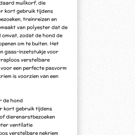
daard muilkorf, die
or kort gebruik tijdens
ezoeken, treinreizen en
 gemaakt van polyester dat de
d omvat, zodat de hond de
openen om te buiten. Het
een gaas-inzetstukje voor
 traploos verstelbare
m voor een perfecte pasvorm
riem is voorzien van een
or de hond
r kort gebruik tijdens
n of dierenarstbezoeken
ter ventilatie
loos verstelbare nekriem