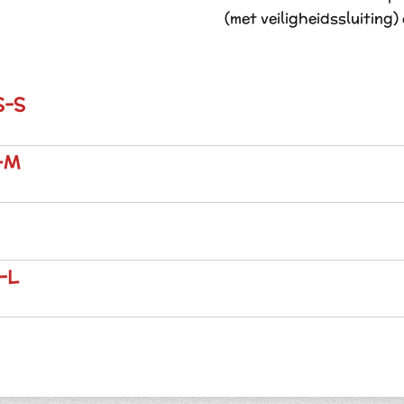
(met veiligheidssluiting)
S-S
S–M
-L