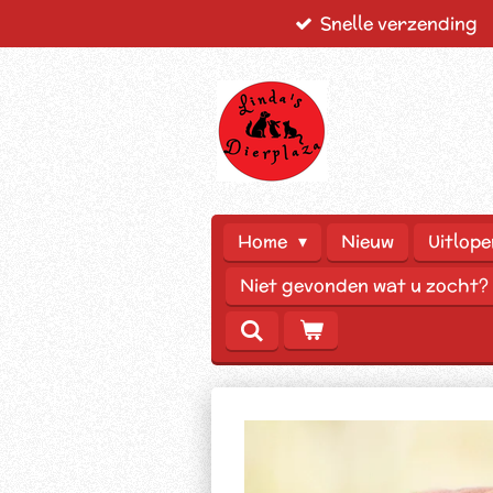
Snelle verzending
Ga
direct
naar
de
hoofdinhoud
Home
Nieuw
Uitlope
Niet gevonden wat u zocht?