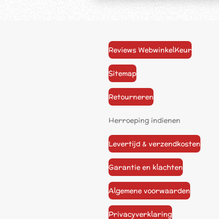
Reviews WebwinkelKeur
Sitemap
Retourneren
Herroeping indienen
Levertijd & verzendkosten
Garantie en klachten
Algemene voorwaarden
Privacyverklaring