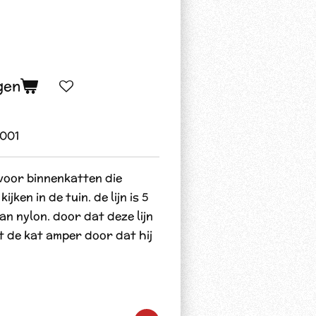
gen
001
 voor binnenkatten die
jken in de tuin. de lijn is 5
n nylon. door dat deze lijn
ft de kat amper door dat hij