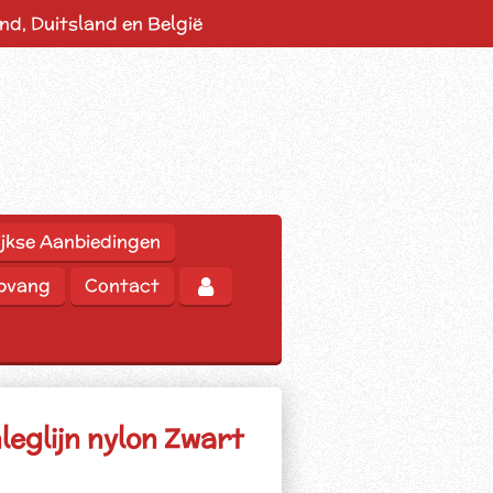
d, Duitsland en België
jkse Aanbiedingen
opvang
Contact
eglijn nylon Zwart