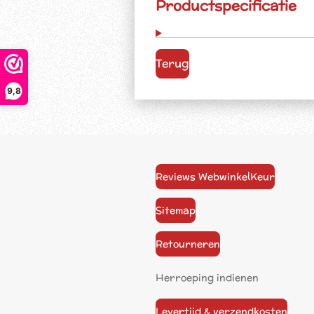
Productspecificatie
Terug
9,8
Reviews WebwinkelKeur
Sitemap
Retourneren
Herroeping indienen
Levertijd & verzendkosten