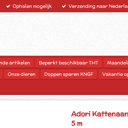
Ophalen mogelijk
Verzending naar Nederlan
nde artikelen
Beperkt beschikbaar THT
Maandeli
Onze dieren
Doppen sparen KNGF
Vakantie 
Adori Kattenaanl
5 m