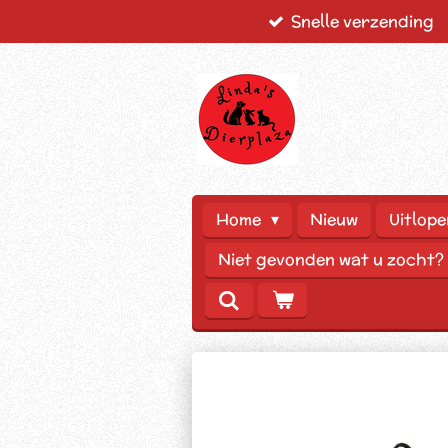
Snelle verzending
Ga
direct
naar
de
hoofdinhoud
Home
Nieuw
Uitlope
Niet gevonden wat u zocht?