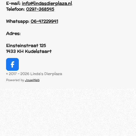
E-mail:
info@lindasdierplaza.nl
Telefoon:
0297-368545
Whatsapp:
06-47229941
Adres:
Einsteinstraat 125
1433 KH Kudelstaart
F
a
© 2017 - 2026 Linda's Dierplaza
c
Powered by
JouwWeb
e
b
o
o
k