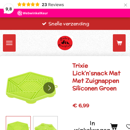
×
23
Reviews
9,8
Snelle verzending
Trixie
Lick'n'snack Mat
Met Zuignappen
Siliconen Groen
€ 6,99
In
winkelwagen