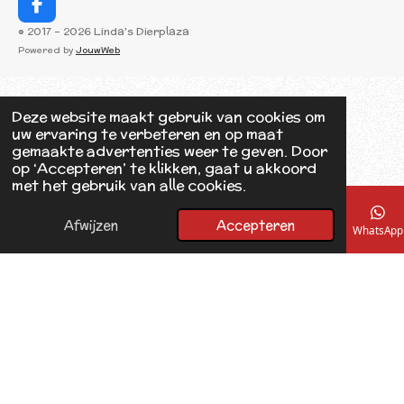
F
a
© 2017 - 2026 Linda's Dierplaza
c
Powered by
JouwWeb
e
b
o
o
Deze website maakt gebruik van cookies om
k
uw ervaring te verbeteren en op maat
gemaakte advertenties weer te geven. Door
op ‘Accepteren’ te klikken, gaat u akkoord
met het gebruik van alle cookies.
Afwijzen
Accepteren
E-mailadres
Telefoonnummer
Kaart
Facebook
WhatsApp