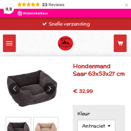
×
23
Reviews
9,8
Snelle verzending
Hondenmand
Saar 63x53x27 cm
€ 32,99
Kleur