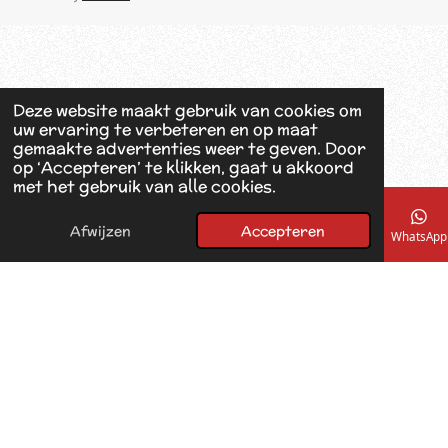
e
b
o
o
k
Deze website maakt gebruik van cookies om
uw ervaring te verbeteren en op maat
gemaakte advertenties weer te geven. Door
op ‘Accepteren’ te klikken, gaat u akkoord
met het gebruik van alle cookies.
Afwijzen
Accepteren
E-mailadres
Telefoonnummer
Kaart
Facebook
WhatsApp