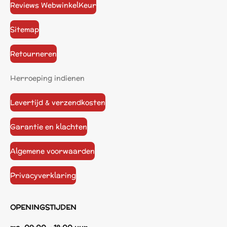
Reviews WebwinkelKeur
Sitemap
Retourneren
Herroeping indienen
Levertijd & verzendkosten
Garantie en klachten
Algemene voorwaarden
Privacyverklaring
OPENINGSTIJDEN