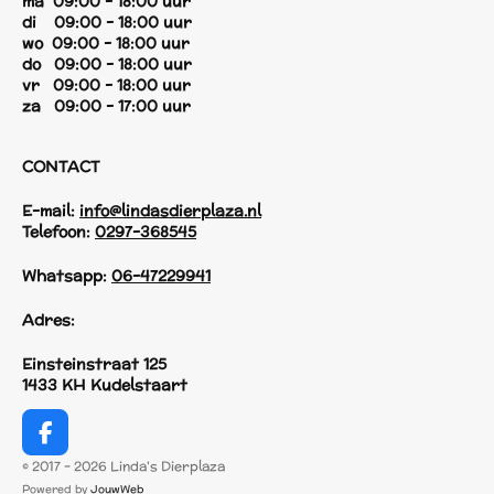
ma 09:00 - 18:00 uur
di 09:00 - 18:00 uur
wo 09:00 - 18:00 uur
do 09:00 - 18:00 uur
vr 09:00 - 18:00 uur
za 09:00 - 17:00 uur
CONTACT
E-mail:
info@lindasdierplaza.nl
Telefoon:
0297-368545
Whatsapp:
06-47229941
Adres:
Einsteinstraat 125
1433 KH Kudelstaart
F
a
© 2017 - 2026 Linda's Dierplaza
c
Powered by
JouwWeb