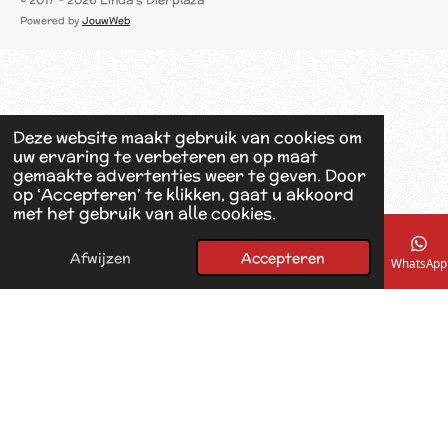
c
Powered by
JouwWeb
e
b
o
o
k
Deze website maakt gebruik van cookies om
uw ervaring te verbeteren en op maat
gemaakte advertenties weer te geven. Door
op ‘Accepteren’ te klikken, gaat u akkoord
met het gebruik van alle cookies.
Afwijzen
Accepteren
E-mailadres
Telefoonnummer
Kaart
Facebook
WhatsApp