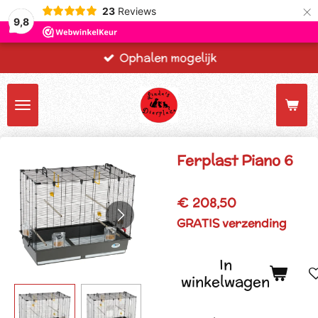
×
23
Reviews
9,8
Ophalen mogelijk
Ferplast Piano 6
€ 208,50
GRATIS verzending
In
winkelwagen