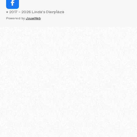
F
a
© 2017 - 2026 Linda's Dierplaza
c
Powered by
JouwWeb
e
b
o
o
k