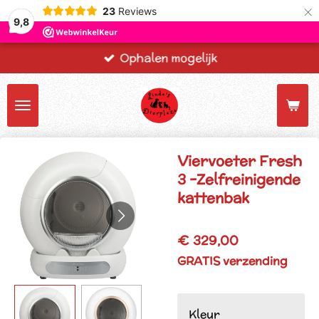
×
23
Reviews
9,8
Ophalen mogelijk
Viervoeter Fresh
3 -Zelfreinigende
kattenbak
€ 329,00
GRATIS verzending
Kleur