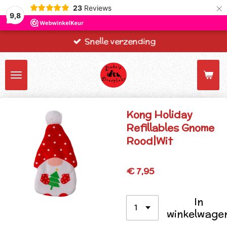
×
23
Reviews
9,8
Snelle verzending
Kong Holiday
Refillables Gnome
Rood|Wit
€ 7,95
In
winkelwage