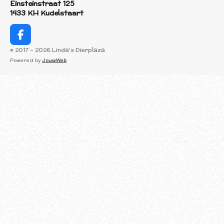
Einsteinstraat 125
1433 KH Kudelstaart
F
a
© 2017 - 2026 Linda's Dierplaza
c
Powered by
JouwWeb
e
b
o
o
k