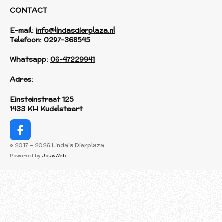
CONTACT
E-mail:
info@lindasdierplaza.nl
Telefoon:
0297-368545
Whatsapp:
06-47229941
Adres:
Einsteinstraat 125
1433 KH Kudelstaart
F
a
© 2017 - 2026 Linda's Dierplaza
c
Powered by
JouwWeb
e
b
o
o
k