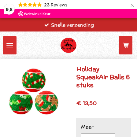
×
23
Reviews
9,8
Snelle verzending
Holiday
SqueakAir Balls 6
stuks
€ 13,50
Maat