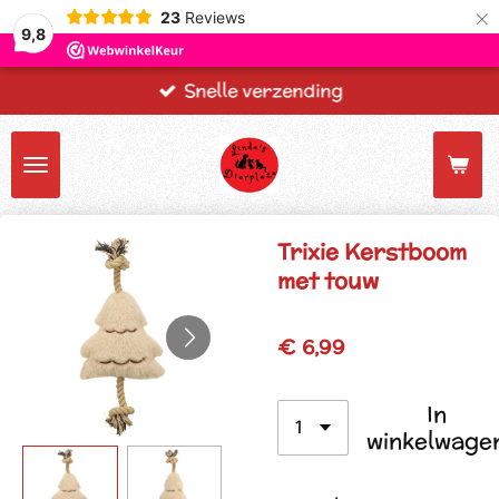
×
23
Reviews
9,8
Snelle verzending
Trixie Kerstboom
met touw
€ 6,99
In
winkelwage