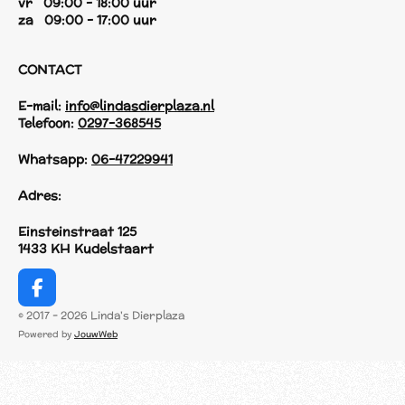
vr 09:00 - 18:00 uur
za 09:00 - 17:00 uur
CONTACT
E-mail:
info@lindasdierplaza.nl
Telefoon:
0297-368545
Whatsapp:
06-47229941
Adres:
Einsteinstraat 125
1433 KH Kudelstaart
F
a
© 2017 - 2026 Linda's Dierplaza
c
Powered by
JouwWeb
e
b
o
o