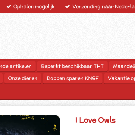
Ophalen mogelijk
Verzending naar Nederlan
nde artikelen
Beperkt beschikbaar THT
Maandeli
Onze dieren
Doppen sparen KNGF
Vakantie 
I Love Owls